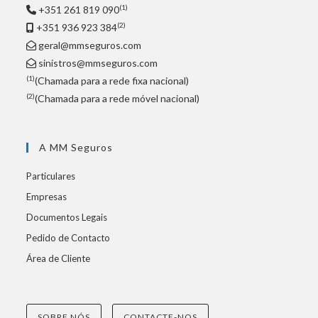
(1)
+351 261 819 090
(2)
+351 936 923 384
geral@mmseguros.com
sinistros@mmseguros.com
(1)
(Chamada para a rede fixa nacional)
(2)
(Chamada para a rede móvel nacional)
A MM Seguros
Particulares
Empresas
Documentos Legais
Pedido de Contacto
Área de Cliente
SOBRE NÓS
CONTACTE-NOS